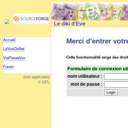
Le diki d'Eve
Merci d'entrer votr
Accueil
LaVoixDuNet
Cette fonctionnalité exige des droi
ViaPlanetVox
Forum
Formulaire de connexion uti
nom utilisateur :
(non applicable)
© GPL
mot de passe :