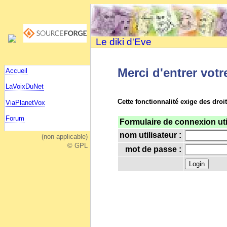
Le diki d'Eve
Merci d'entrer votr
Accueil
LaVoixDuNet
Cette fonctionnalité exige des droi
ViaPlanetVox
Forum
Formulaire de connexion uti
nom utilisateur :
(non applicable)
© GPL
mot de passe :