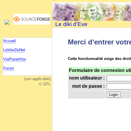
Le diki d'Eve
Merci d'entrer votr
Accueil
LaVoixDuNet
Cette fonctionnalité exige des droi
ViaPlanetVox
Forum
Formulaire de connexion uti
nom utilisateur :
(non applicable)
© GPL
mot de passe :