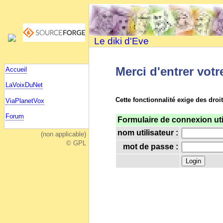
Le diki d'Eve
Merci d'entrer votr
Accueil
LaVoixDuNet
Cette fonctionnalité exige des droi
ViaPlanetVox
Forum
Formulaire de connexion uti
nom utilisateur :
(non applicable)
© GPL
mot de passe :