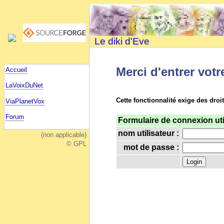
Le diki d'Eve
Merci d'entrer votr
Accueil
LaVoixDuNet
Cette fonctionnalité exige des droi
ViaPlanetVox
Forum
Formulaire de connexion uti
nom utilisateur :
(non applicable)
© GPL
mot de passe :