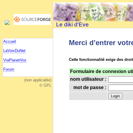
Le diki d'Eve
Merci d'entrer votr
Accueil
LaVoixDuNet
Cette fonctionnalité exige des droi
ViaPlanetVox
Forum
Formulaire de connexion uti
nom utilisateur :
(non applicable)
© GPL
mot de passe :