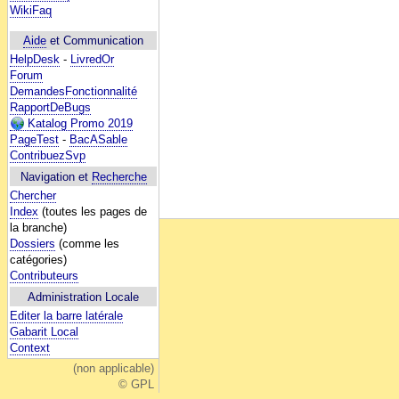
WikiFaq
Aide
et Communication
HelpDesk
-
LivredOr
Forum
DemandesFonctionnalité
RapportDeBugs
Katalog Promo 2019
PageTest
-
BacASable
ContribuezSvp
Navigation et
Recherche
Chercher
Index
(toutes les pages de
la branche)
Dossiers
(comme les
catégories)
Contributeurs
Administration Locale
Editer la barre latérale
Gabarit Local
Context
(non applicable)
© GPL