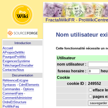
FractalWikiFR - ProWikiCentr
Nom utilisateur ex
Introduction
Accueil
Cette fonctionnalité nécessite un n
AProposDeWiki
PourquoiProWiki
Utilisateur
ExigencesSystème
nom utilisateur :
TéléchargerEtInstaller
ContactezNous
fuseau horaire :
heur
Documentation
Cookie
RéférenceEnLigne
cookie ID :
249552
Syntaxes
-
CdmlElements
Commandes
-
Options
efface l
CommentFaire
-
pages ex
CommentAdministrer
OrdreEtStructure
ProWikiFaq