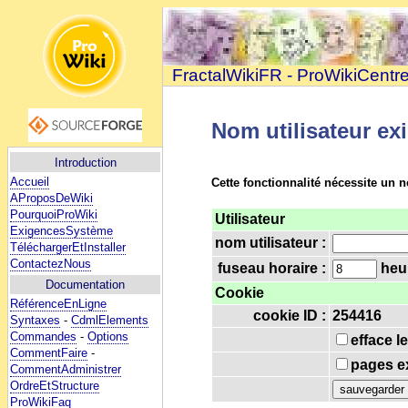
FractalWikiFR - ProWikiCentr
Nom utilisateur ex
Introduction
Accueil
Cette fonctionnalité nécessite un n
AProposDeWiki
PourquoiProWiki
Utilisateur
ExigencesSystème
nom utilisateur :
TéléchargerEtInstaller
ContactezNous
fuseau horaire :
heur
Documentation
Cookie
RéférenceEnLigne
cookie ID :
254416
Syntaxes
-
CdmlElements
Commandes
-
Options
efface l
CommentFaire
-
pages ex
CommentAdministrer
OrdreEtStructure
ProWikiFaq