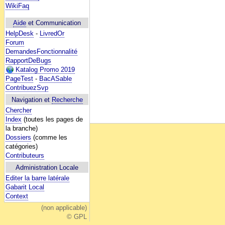
WikiFaq
Aide
et Communication
HelpDesk
-
LivredOr
Forum
DemandesFonctionnalité
RapportDeBugs
Katalog Promo 2019
PageTest
-
BacASable
ContribuezSvp
Navigation et
Recherche
Chercher
Index
(toutes les pages de
la branche)
Dossiers
(comme les
catégories)
Contributeurs
Administration Locale
Editer la barre latérale
Gabarit Local
Context
(non applicable)
© GPL