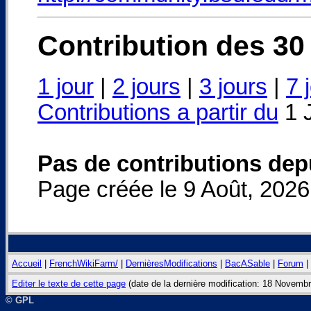
Contribution des 30 
1 jour
|
2 jours
|
3 jours
|
7 
Contributions a partir du
1 J
Pas de contributions depu
Page créée le 9 Août, 2026
Accueil
|
FrenchWikiFarm/
|
DernièresModifications
|
BacASable
|
Forum
|
Editer le texte de cette page
(date de la dernière modification: 18 Novemb
© GPL