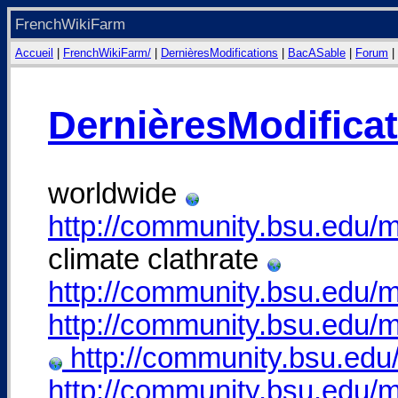
FrenchWikiFarm
Accueil
|
FrenchWikiFarm/
|
DernièresModifications
|
BacASable
|
Forum
|
DernièresModifica
worldwide
http://community.bsu.edu/
climate clathrate
http://community.bsu.edu/
http://community.bsu.edu
http://community.bsu.ed
http://community.bsu.edu