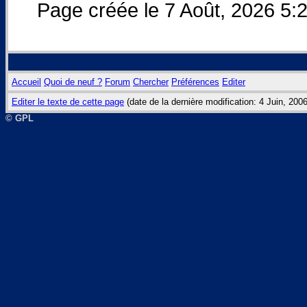
Page créée le 7 Août, 2026 5:
Accueil
Quoi de neuf ?
Forum
Chercher
Préférences
Editer
Editer le texte de cette page
(date de la dernière modification: 4 Juin, 20
© GPL