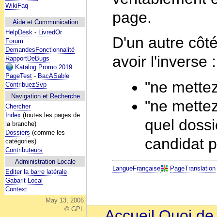
WikiFaq
page.
Aide
et Communication
HelpDesk
-
LivredOr
D'un autre côté
Forum
DemandesFonctionnalité
avoir l'inverse :
RapportDeBugs
Katalog Promo 2019
PageTest
-
BacASable
"ne mette
ContribuezSvp
Navigation et
Recherche
"ne mettez
Chercher
Index
(toutes les pages de
quel dossi
la branche)
Dossiers
(comme les
candidat p
catégories)
Contributeurs
Administration Locale
LangueFrançaise
PageTranslation
Editer la barre latérale
Gabarit Local
Context
May 13, 2006
© GPL
Accueil
Quoi de