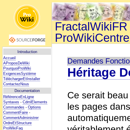
FractalWikiFR 
ProWikiCentre
Introduction
Accueil
Demandes Fonction
AProposDeWiki
Héritage D
PourquoiProWiki
ExigencesSystème
TéléchargerEtInstaller
ContactezNous
Documentation
Ce serait beau
RéférenceEnLigne
Syntaxes
-
CdmlElements
les pages dan
Commandes
-
Options
CommentFaire
-
automatiquemen
CommentAdministrer
OrdreEtStructure
véritablement é
ProWikiFaq