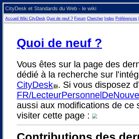
CityDesk et Standards du Web - le wiki
Accueil Wiki CityDesk
Quoi de neuf ?
Forum
Chercher
Index
Préférences
Quoi de neuf ?
Vous êtes sur la page des dern
dédié à la recherche sur l'int
CityDesk
. Si vous disposez d
FR/LecteurPersonnelDeNouve
aussi aux modifications de ce s
visiter cette page :
Contributions des der