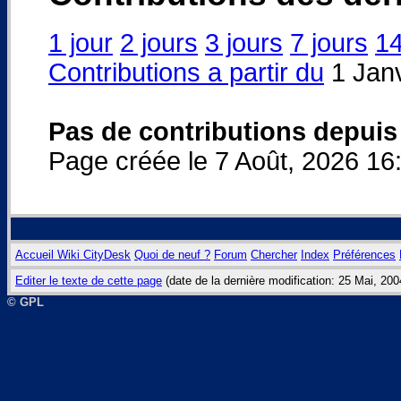
1 jour
2 jours
3 jours
7 jours
14
Contributions a partir du
1 Janv
Pas de contributions depuis
Page créée le 7 Août, 2026 16
Accueil Wiki CityDesk
Quoi de neuf ?
Forum
Chercher
Index
Préférences
Editer le texte de cette page
(date de la dernière modification: 25 Mai, 20
© GPL