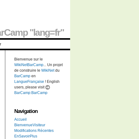
rCamp "lang=fr"
r
Bienvenue sur le
WikiNetBarCamp
... Un projet
de construire le
WikiNet
du
BarCamp
en
LangueFrançaise
! English
users, please visit
BarCamp:BarCamp
Navigation
Accueil
BienvenueVisiteur
Modifications Récentes
EnSavoirPlus