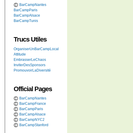
BarCampNantes
BarCampParis
BarCampAlsace
BarCampTunis
Trucs Utiles
OrganiserUnBarCampLocal
Attitude
EmbrasserLeChaos
InviterDesSponsors
PromouvoirLaDiversité
Official Pages
BarCampNantes
BarCampFrance
BarCampParis
BarCampAlsace
BarCampNYC2
BarCampStanford