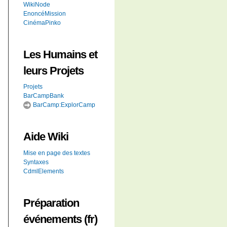
WikiNode
EnoncéMission
CinémaPinko
Les Humains et
leurs Projets
Projets
BarCampBank
BarCamp:ExplorCamp
Aide
Wiki
Mise en page des textes
Syntaxes
CdmlElements
Préparation
événements (fr)