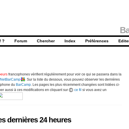
Ba
f ?
Forum
Chercher
Index
Préférences
Edite
eurs
francophones vérifient régulièrement pour voir ce qui se passera dans la
iNetBarCamp
. Sur la liste du dessous, vous pouvez observer les dernières
ophone du
BarCamp
. Les pages les plus récemment changées sont listées ci-
r aussi à ces modifications en cliquant sur
ce fil
si vous avez un
es dernières 24 heures