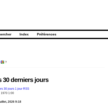
hercher
Index
Préférences
l
?
 30 derniers jours
urs
30 jours
1 jour RSS
, 1970 1:00
illet, 2026 9:18