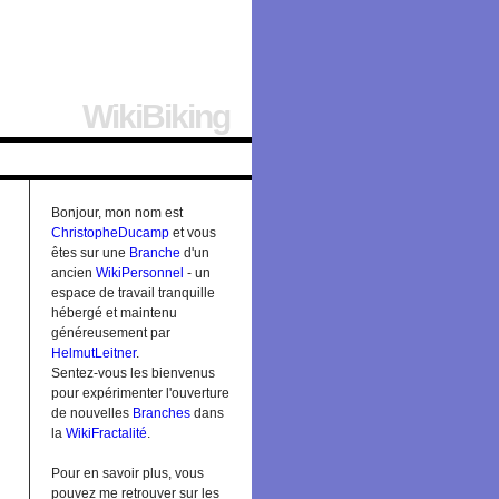
WikiBiking
Bonjour, mon nom est
ChristopheDucamp
et vous
êtes sur une
Branche
d'un
ancien
WikiPersonnel
- un
espace de travail tranquille
hébergé et maintenu
généreusement par
HelmutLeitner
.
Sentez-vous les bienvenus
pour expérimenter l'ouverture
de nouvelles
Branches
dans
la
WikiFractalité
.
Pour en savoir plus, vous
pouvez me retrouver sur les