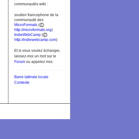
communautés-wiki :
soutien francophone de la
communauté des
MicroFormats
(
http://microformats.org
)
IndieWebCamp
(
http://indiewebcamp.com
)
Et si vous voulez échanger,
laissez-moi un mot sur le
Forum
ou appelez-moi.
Barre latérale locale
Contexte