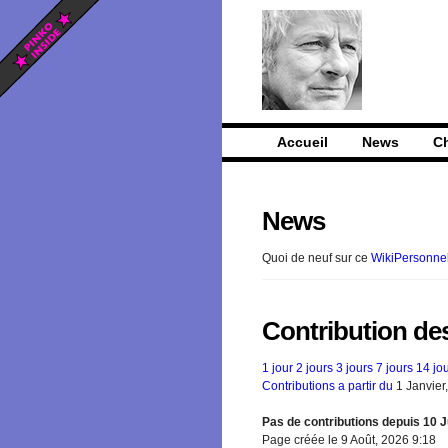
Accueil
News
C
News
Quoi de neuf sur ce
WikiPersonne
Contribution des
1 jour
2 jours
3 jours
7 jours
14 jo
Contributions a partir du
1 Janvier
Pas de contributions depuis 10 Ju
Page créée le 9 Août, 2026 9:18