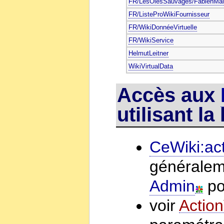
FR/LesOiesSauvages/FabienMal
FR/ListeProWikiFournisseur
FR/WikiDonnéeVirtuelle
FR/WikiService
HelmutLeitner
WikiVirtualData
Accès aux
utilisant l
CeWiki:ac
généralem
Admin
po
voir
Actio