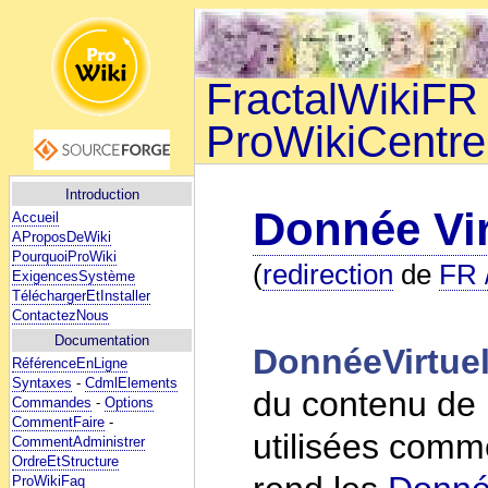
FractalWikiFR 
ProWikiCentre
Introduction
Donnée Vir
Accueil
AProposDeWiki
PourquoiProWiki
(
redirection
de
FR 
ExigencesSystème
TéléchargerEtInstaller
ContactezNous
Documentation
DonnéeVirtuel
RéférenceEnLigne
Syntaxes
-
CdmlElements
du contenu de 
Commandes
-
Options
CommentFaire
-
utilisées com
CommentAdministrer
OrdreEtStructure
ProWikiFaq