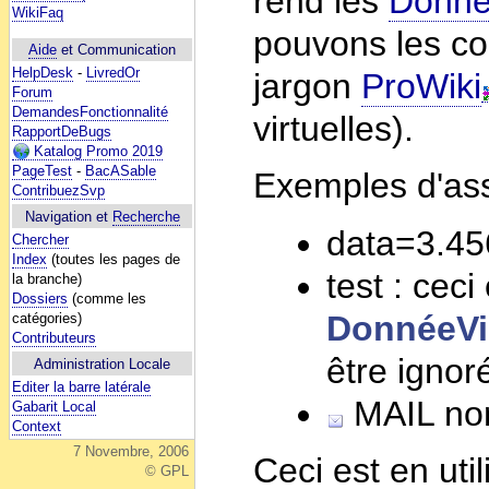
rend les
Donné
WikiFaq
pouvons les con
Aide
et Communication
HelpDesk
-
LivredOr
jargon
ProWiki
Forum
DemandesFonctionnalité
virtuelles).
RapportDeBugs
Katalog Promo 2019
PageTest
-
BacASable
Exemples d'assi
ContribuezSvp
Navigation et
Recherche
data=3.45
Chercher
Index
(toutes les pages de
test : cec
la branche)
Dossiers
(comme les
DonnéeVir
catégories)
Contributeurs
être ignor
Administration Locale
Editer la barre latérale
MAIL nom
Gabarit Local
Context
7 Novembre, 2006
Ceci est en uti
© GPL