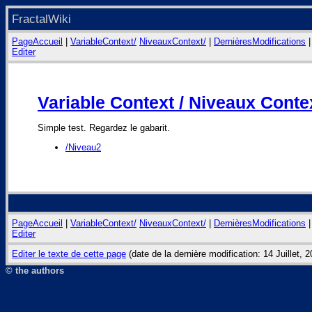
FractalWiki
PageAccueil
|
VariableContext/
NiveauxContext/
|
DernièresModifications
Editer
Variable Context / Niveaux Conte
Simple test. Regardez le gabarit.
/Niveau2
PageAccueil
|
VariableContext/
NiveauxContext/
|
DernièresModifications
Editer
Editer le texte de cette page
(date de la dernière modification: 14 Juillet,
© the authors