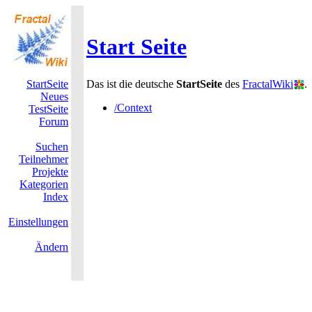
Start Seite
StartSeite
Das ist die deutsche
StartSeite
des
FractalWiki
.
Neues
/Context
TestSeite
Forum
Suchen
Teilnehmer
Projekte
Kategorien
Index
Einstellungen
Ändern