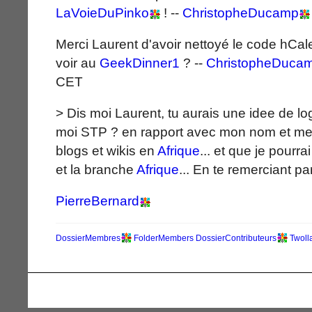
LaVoieDuPinko
! --
ChristopheDucamp
Merci Laurent d'avoir nettoyé le code hCa
voir au
GeekDinner1
? --
ChristopheDuca
CET
> Dis moi Laurent, tu aurais une idee de l
moi STP ? en rapport avec mon nom et mes
blogs et wikis en
Afrique
... et que je pourr
et la branche
Afrique
... En te remerciant p
PierreBernard
DossierMembres
FolderMembers
DossierContributeurs
Twoll