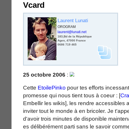
Vcard
Laurent Lunati
OROGRAM
laurent@lunati.net
183,Bd de la République
Agen
,
47000
France
0686 719 465
25 octobre 2006
:
Cette
EtoilePinko
pour tes efforts incessants
promesse qui nous tient tous à coeur : [
Cra
Embellir les wikis], les rendre accessibles
inviter tout le monde à en bricoler. Je t'app
d'avoir trois minutes de disponible mainten
es délibérément parti sans le savoir com