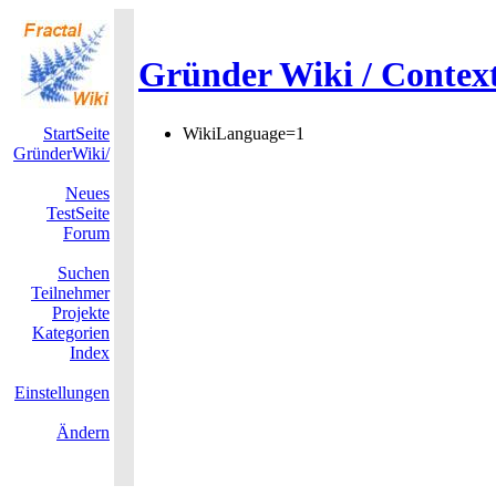
Gründer Wiki / Contex
StartSeite
WikiLanguage=1
GründerWiki/
Neues
TestSeite
Forum
Suchen
Teilnehmer
Projekte
Kategorien
Index
Einstellungen
Ändern