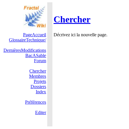
Chercher
PageAccueil
Décrivez ici la nouvelle page.
GlossaireTechnique/
DernièresModifications
BacASable
Forum
Chercher
Membres
Projets
Dossiers
Index
Préférences
Editer