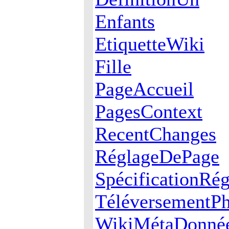
Enfants
EtiquetteWiki
Fille
PageAccueil
PagesContext
RecentChanges
RéglageDePage
SpécificationRé
TéléversementPh
WikiMétaDonné