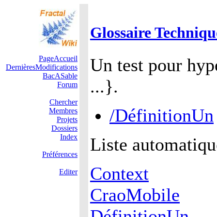
Glossaire Techniqu
PageAccueil
Un test pour hy
DernièresModifications
BacASable
...}.
Forum
Chercher
/DéfinitionUn
Membres
Projets
Dossiers
Index
Liste automatiqu
Préférences
Context
Editer
CraoMobile
DéfinitionUn