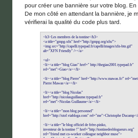
pour créer une bannière sur votre blog. En g
De mon côté en attendant la bannière, je m
vérifierai la qualité du code plus tard.
<h3>Les membres de la tontine</h3>

<a title="gmpg-xfn" href="http://gmpg.org/xfn/">

<img src="http://capelli.typepad.fr/capelli/images/xfn-btn.gif" 

alt="XFN Friendly" /></a>

<ul>

<li><a title="blog Giao" href=" http://thegiao2001.typepad.fr" 

rel="met">Giao</a></li>

<li><a title="blog Pierre" href="http://www.mawas.fr/" rel="met
Pierre Mawas</a></li>

<li><a title="blog Nicolas" 

href="http://nicolasguillaume.typepad.fr" 

rel="met">Nicolas Guillaume</a></li>

<li><a title="mon blog personnel" 

href="http://xtof.viabloga.com" rel="me">Christophe Ducamp</a
<li><a title="le blog officiel de frère-pinko, 

inventeur de la tontine !" href="http://tontinedesblogueurs.org" 

rel="friend met co-worker colleague neighbor muse">
