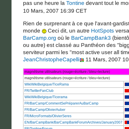
pas une heure la
Tontine
devant tout le mo
10 Mars, 2007 16:39 CET
Rien de surprenant à ce que l'avant-gardi
monde
Ceci dit, un autre
HotSpots
versat
BarCamp.org
où le
BarCampBank3
(bientô
ou autre) est classé au Panthéon des "bigg
serviteur parmi les "most active user all tim
JeanChristopheCapelli
11 Mars, 2007 1
magnétisme utilisateurs (rouge=écriture / bleu=lecture)
magnétisme utilisateurs (rouge=écriture / bleu=lecture)
WikiWikiBelgique/TiceRama
FR/TwitterFanClub
WikiWikiBelgique/Ticerama
FR/BarCamp/CommentSePréparerAuBarCamp
FR/BarCamp/OlivierAuber
FR/MicroFormats/OlivierSeres
EN/BarCampBank/BarCampBankForumArchives/January2007
FR/Tontine/Forum