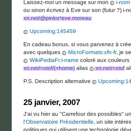
Laissez-moi un message sur mon
i-nom
ou sinon écrivez à Eve sur son (futur ?) i
xri.net/@pinko*eve.moreau
Upcoming:145459
En cadeau bonus, si vous parvenez à crée
avec quelques
MicroFormats:xfn-fr
, je s
WikiPediaFr:i-name
coloré aux couleurs 
xri.net/=xtof/(+home)
alias
xri.net/=xtof
al
P.S. Description alternative
Upcoming:1
25 janvier, 2007
J'ai vu hier au "Carrefour des possibles" 
l'Observatoire Présidentielle
, un site intér
politiques qui utilisent une technologie dé