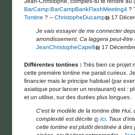
Jean-Christophe, comptes-tu te rendre au
BarCamp:BarCampBankFlashMeeting4
? T
Tontine
? --
ChristopheDucamp
17 Décem
Je vais essayer de me connecter dep
arrondissement. Ca laggera peut-être
JeanChristopheCapelli
17 Décembre
Différentes tontines :
Très bien ce projet 
cette première tontine me parait curieux. J
financier mais le principe habituel (par 
asiatique pour lancer un restaurant) est : 
et un utilise, sur des durées plus longues.
C'est le modèle de la tontine dite Hui,
complexité est décrite
ici
. Taux d'in
cette tontine est plutôt destinée à de