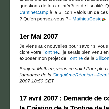
questions de taux d’intérêt et de fiscalité
CantineCamp
à la Silicon Valois un de ce
? Qu’en pensez-vous ?--
MathieuCoste
1er Mai 2007
Je viens aux nouvelles pour savoir si vou
clore votre
Tontine
... je serais bien venu e
exposer mon projet de
Tontine
de la
Silico
Bonjour Mathieu, viens ce soir ! Pour plus d'i
l'annonce de la
CinquièmeRéunion
--
JeanC
2007 18:50 CET
17 avril 2007 : Demande de c
la Création de la
Tontine
de l