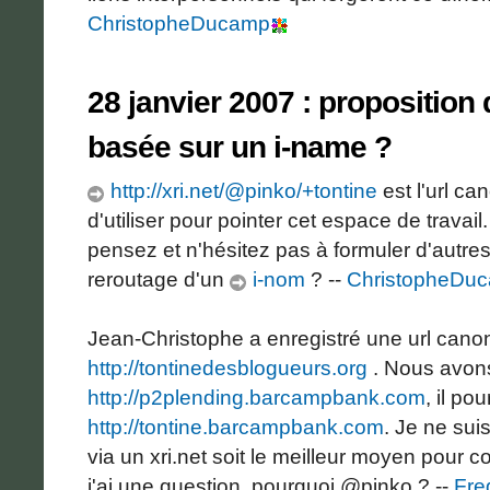
ChristopheDucamp
28 janvier 2007 : proposition
basée sur un i-name ?
http://xri.net/@pinko/+tontine
est l'url c
d'utiliser pour pointer cet espace de travai
pensez et n'hésitez pas à formuler d'autre
reroutage d'un
i-nom
? --
ChristopheDu
Jean-Christophe a enregistré une url can
http://tontinedesblogueurs.org
. Nous avon
http://p2plending.barcampbank.com
, il po
http://tontine.barcampbank.com
. Je ne sui
via un xri.net soit le meilleur moyen pour 
j'ai une question, pourquoi @pinko ? --
Fre