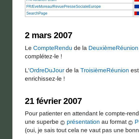
FR/EveMoreau/RevuePresseSocialeEurope
SearchPage
2 mars 2007
Le
CompteRendu
de la
DeuxièmeRéunion
complétez-le !
L'
OrdreDuJour
de la
TroisièmeRéunion
est
enrichissez-le !
21 février 2007
Pour patienter en attendant le compte-ren
une superbe
présentation
au format
P
(oui, je sais tout cela ne vaut pas une bon