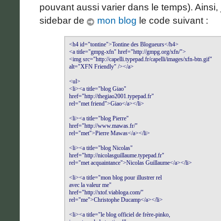
pouvant aussi varier dans le temps). Ainsi,
sidebar de
mon blog
le code suivant :
<h4 id="tontine">Tontine des Blogueurs</h4>

<a title="gmpg-xfn" href="http://gmpg.org/xfn/">

<img src="http://capelli.typepad.fr/capelli/images/xfn-btn.gif" 

alt="XFN Friendly" /></a>

<ul>

<li><a title="blog Giao" 

href="http://thegiao2001.typepad.fr" 

rel="met friend">Giao</a></li>

<li><a title="blog Pierre" 

href="http://www.mawas.fr/" 

rel="met">Pierre Mawas</a></li>

<li><a title="blog Nicolas" 

href="http://nicolasguillaume.typepad.fr" 

rel="met acquaintance">Nicolas Guillaume</a></li>

<li><a title="mon blog pour illustrer rel 

avec la valeur me" 

href="http://xtof.viabloga.com/" 

rel="me">Christophe Ducamp</a></li>

<li><a title="le blog officiel de frère-pinko, 
