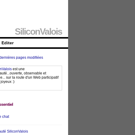
SiliconValois
Editer
 dernières pages modifiées
onValois
est une
té...ouverte, observable et
... sur la route d'un Web participatif
 joyeux :)
essentiel
 chat
té SiliconValois