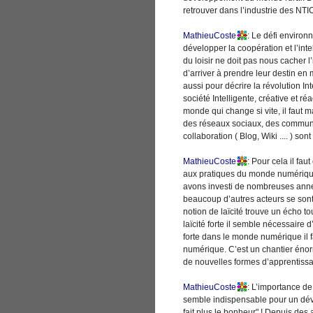
retrouver dans l’industrie des NTI
MathieuCoste
: Le défi enviro
développer la coopération et l’inte
du loisir ne doit pas nous cacher l
d’arriver à prendre leur destin en
aussi pour décrire la révolution In
société Intelligente, créative et ré
monde qui change si vite, il fau
des réseaux sociaux, des communaut
collaboration ( Blog, Wiki .... ) s
MathieuCoste
: Pour cela il fau
aux pratiques du monde numériqu
avons investi de nombreuses anné
beaucoup d’autres acteurs se sont
notion de laïcité trouve un écho t
laïcité forte il semble nécessaire d
forte dans le monde numérique il 
numérique. C’est un chantier énorme
de nouvelles formes d’apprentissa
MathieuCoste
: L’importance de
semble indispensable pour un dév
fait plus le bonheur" ! Depuis des