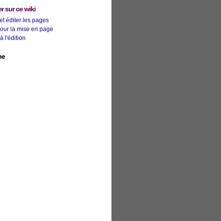
r sur ce wiki
 et éditer les pages
our la mise en page
à l'édition
he