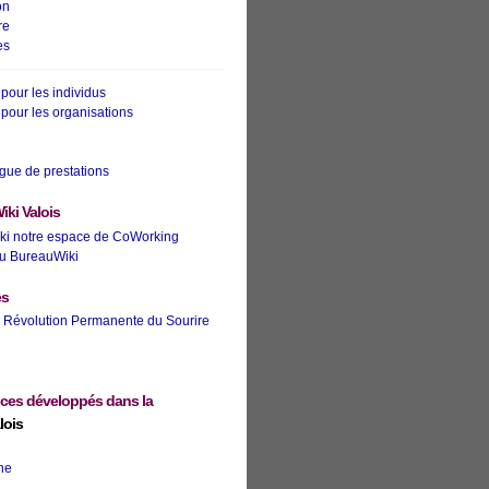
on
re
es
pour les individus
pour les organisations
gue de prestations
iki Valois
ki notre espace de CoWorking
u BureauWiki
es
Révolution Permanente du Sourire
ices développés dans la
lois
ne