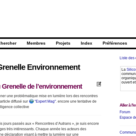
hercher
Membres
Projets
Index
Préférences
Liste des
Grenelle Environnement
La
Silic
communau
organique
ouvert et
 du Grenelle de l’environnement
iner une problématique mise en lumière lors des rencontres
rticle diffusé sur
"Expert Mag"
. encore une tentative de
Aller à l'
elligence collective
Forum
Espace de
is jours passés aux « Rencontres d’Autrans », je suis encore
s très intéressants. Chaque année les acteurs des
Communau
e déclaration visant à mettre la lumière sur une