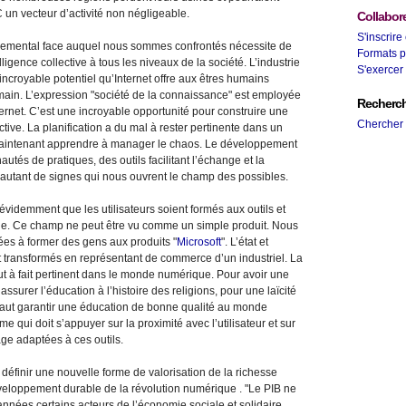
C un vecteur d’activité non négligeable.
Collabore
S'inscrire
nnemental face auquel nous sommes confrontés nécessite de
Formats p
lligence collective à tous les niveaux de la société. L’industrie
S'exercer 
’incroyable potentiel qu’Internet offre aux êtres humains
 main. L’expression "société de la connaissance" est employée
Recherc
ternet. C’est une incroyable opportunité pour construire une
Chercher
active. La planification a du mal à rester pertinente dans un
t maintenant apprendre à manager le chaos. Le développement
és de pratiques, des outils facilitant l’échange et la
ont autant de signes qui nous ouvrent le champ des possibles.
t évidemment que les utilisateurs soient formés aux outils et
e. Ce champ ne peut être vu comme un simple produit. Nous
es à former des gens aux produits "
Microsoft
". L’état et
 transformés en représentant de commerce d’un industriel. La
out à fait pertinent dans le monde numérique. Pour avoir une
’assurer l’éducation à l’histoire des religions, pour une laïcité
faut garantir une éducation de bonne qualité au monde
 qui doit s’appuyer sur la proximité avec l’utilisateur et sur
ge adaptées à ces outils.
 définir une nouvelle forme de valorisation de la richesse
eloppement durable de la révolution numérique . "Le PIB ne
 années certains acteurs de l’économie sociale et solidaire