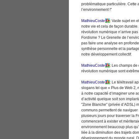
problématique particulière. Cette a
l’environnement !"
MathieuCoste
: Vaste sujet en e
notre vie et cela de façon durable
révolution numérique n’arrive pas
Fordisme ? Le Grenelle de l’envir
pas faire une analyse en profonde
synthèse personnelle et la partage
notre développement collectif.
MathieuCoste
: Les champs de 
révolution numérique sont extrê
MathieuCoste
: Le télétravail 
slogans tel que « Plus de Web 2, 
à notre capacité d’imaginer une act
d’activité quelque soit son implan
"Zone Blanche" (privée d’ADSL) ma
communs permettent de naviguer sur 
plusieurs jours pour traverser la F
commencent à exister et mériteraie
environnement beaucoup plus qu’u
liée à la diminution des trajets dom
développement du monde rural. De