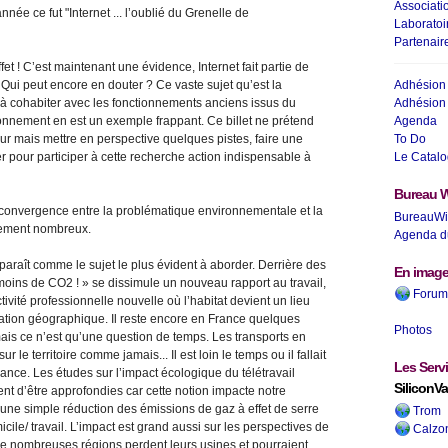
Associati
nnée ce fut "Internet ... l’oublié du Grenelle de
Laboratoi
Partenair
ffet ! C’est maintenant une évidence, Internet fait partie de
Adhésion 
. Qui peut encore en douter ? Ce vaste sujet qu’est la
Adhésion 
 à cohabiter avec les fonctionnements anciens issus du
Agenda
onnement en est un exemple frappant. Ce billet ne prétend
To Do
ur mais mettre en perspective quelques pistes, faire une
Le Catalo
r pour participer à cette recherche action indispensable à
Bureau W
convergence entre la problématique environnementale et la
BureauWi
mement nombreux.
Agenda d
apparaît comme le sujet le plus évident à aborder. Derrière des
En imag
moins de CO2 ! » se dissimule un nouveau rapport au travail,
Forum 
ivité professionnelle nouvelle où l’habitat devient un lieu
tation géographique. Il reste encore en France quelques
Photos
is ce n’est qu’une question de temps. Les transports en
le territoire comme jamais... Il est loin le temps ou il fallait
Les Serv
rance. Les études sur l’impact écologique du télétravail
SiliconVa
nt d’être approfondies car cette notion impacte notre
ne simple réduction des émissions de gaz à effet de serre
Trom
icile/ travail. L’impact est grand aussi sur les perspectives de
Calzo
 nombreuses régions perdent leurs usines et pourraient