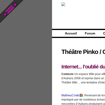
Accueil
Forum
C
Théâtre Pinko
/
Internet... l’oublié
Contexte
Un espace Wiki pour aff
d'Autrans 2008 et reprise dans un a
Théâtre Wiki ... une tentative d'int
MathieuCoste
: Revenant de tro
imprégné par de nombreux échange
rencontres d’Autrans produisent un