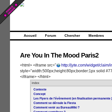
Accueil
Forum
Chercher
Membres
Are You In The Mood Paris2
<html> <iframe src="
http://jyte.com/widget/claim/
style="width:500px;height:80px;border:1px solid #77
</iframe> </html>
index
Contexte
Concept
Les Flyers de l'évènement (en finalisation permanente 
Comment se déroule la Fiesta
Comment venir au BureauWiki ?
Comment contribuer ?