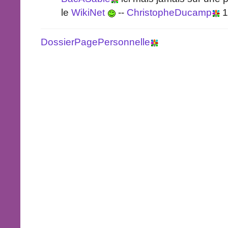
le
WikiNet
--
ChristopheDucamp
1
DossierPagePersonnelle