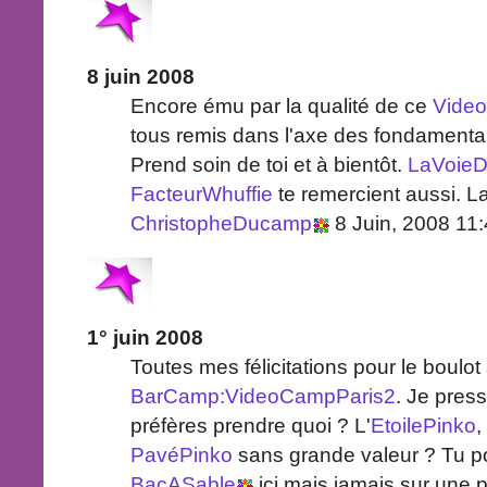
8 juin 2008
Encore ému par la qualité de ce
Vide
tous remis dans l'axe des fondamenta
Prend soin de toi et à bientôt.
LaVoieD
FacteurWhuffie
te remercient aussi. L
ChristopheDucamp
8 Juin, 2008 11
1° juin 2008
Toutes mes félicitations pour le boulot
BarCamp:VideoCampParis2
. Je pres
préfères prendre quoi ? L'
EtoilePinko
,
PavéPinko
sans grande valeur ? Tu po
BacASable
ici mais jamais sur une 