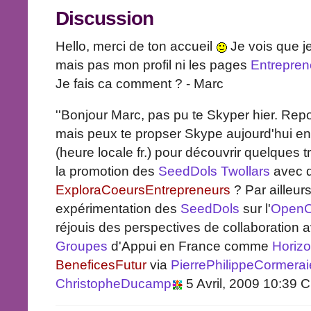
Discussion
Hello, merci de ton accueil
Je vois que j
mais pas mon profil ni les pages
Entrepre
Je fais ca comment ? - Marc
''Bonjour Marc, pas pu te Skyper hier. Repo
mais peux te propser Skype aujourd'hui en 
(heure locale fr.) pour découvrir quelques t
la promotion des
SeedDols
Twollars
avec 
ExploraCoeursEntrepreneurs
? Par ailleur
expérimentation des
SeedDols
sur l'
OpenCo
réjouis des perspectives de collaboration
Groupes
d'Appui en France comme
Horiz
BeneficesFutur
via
PierrePhilippeCormerai
ChristopheDucamp
5 Avril, 2009 10:39 