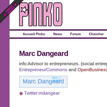
Accueil Pinko
News
Forum
Chercher
Marc Dangeard
info:Advisor to entrepreneurs. (social entr
EntrepreneurCommons
and
OpenBusines
Marc Dangeard
Twitter:mdangear