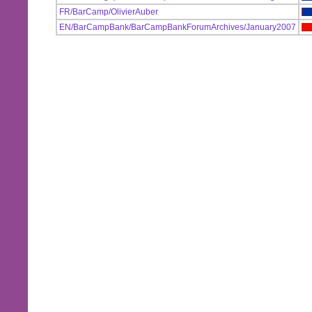
FR/BarCamp/OlivierAuber
EN/BarCampBank/BarCampBankForumArchives/January2007