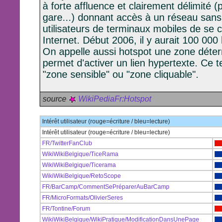
à forte affluence et clairement délimité (
gare...) donnant accès à un réseau sans 
utilisateurs de terminaux mobiles de se 
Internet. Début 2006, il y aurait 100 00
On appelle aussi hotspot une zone déte
permet d'activer un lien hypertexte. Ce 
"zone sensible" ou "zone cliquable".
source
WikiPediaFr:Hotspot
Intérêt utilisateur (rouge=écriture / bleu=lecture)
Intérêt utilisateur (rouge=écriture / bleu=lecture)
FR/TwitterFanClub
WikiWikiBelgique/TiceRama
WikiWikiBelgique/Ticerama
WikiWikiBelgique/RetoScope
FR/BarCamp/CommentSePréparerAuBarCamp
FR/MicroFormats/OlivierSeres
FR/Tontine/Forum
WikiWikiBelgique/WikiPratique/ModificationDansUnePage