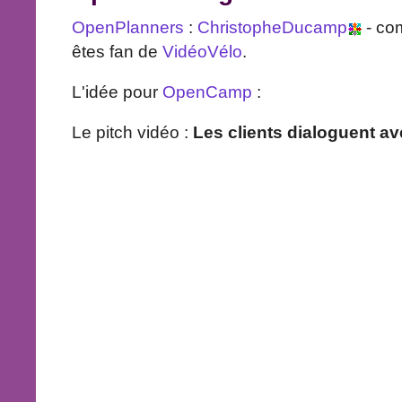
OpenPlanners
:
ChristopheDucamp
- co
êtes fan de
VidéoVélo
.
L'idée pour
OpenCamp
:
Le pitch vidéo :
Les clients dialoguent ave