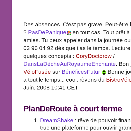
Des absences. C'est pas grave. Peut-être l
?
PasDePanique
en tout cas. Tout prêt à 
amies. Tu peux appeler dans la journée o
03 96 04 92 dès que t'as le temps. Lectu
quelques concepts :
CoryDoctorow
/
DansLaDècheAuRoyaumeEnchanté
. Bon
VéloFusée
sur
BénéficesFutur
Bonne jou
a tout le temps... cool. rêvons du
BistroVél
Juin, 2008 10:41 CET
PlanDeRoute
à court terme
DreamShake
: rêve de pouvoir fina
truc une plateforme pour ouvrir gran