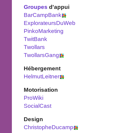
Groupes
d'appui
BarCampBank
ExplorateursDuWeb
PinkoMarketing
TwitBank
Twollars
TwollarsGang
Hébergement
HelmutLeitner
Motorisation
ProWiki
SocialCast
Design
ChristopheDucamp