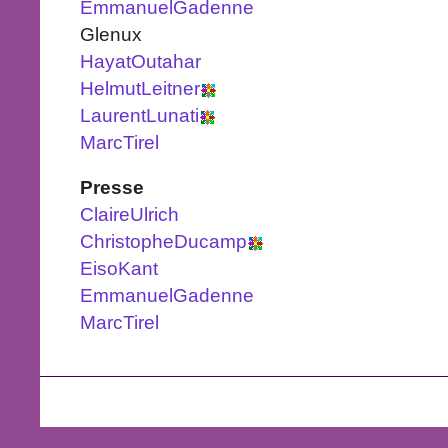
EmmanuelGadenne
Glenux
HayatOutahar
HelmutLeitner
LaurentLunati
MarcTirel
Presse
ClaireUlrich
ChristopheDucamp
EisoKant
EmmanuelGadenne
MarcTirel