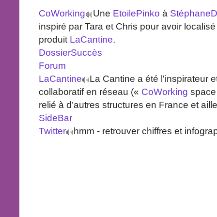
CoWorking
Une
EtoilePinko
à
StéphaneDi
inspiré par Tara et Chris pour avoir localisé
produit
LaCantine
.
DossierSuccès
Forum
LaCantine
La Cantine a été l'inspirateur e
collaboratif en réseau («
CoWorking
space »
relié à d’autres structures en France et aill
SideBar
Twitter
hmm - retrouver chiffres et infogr