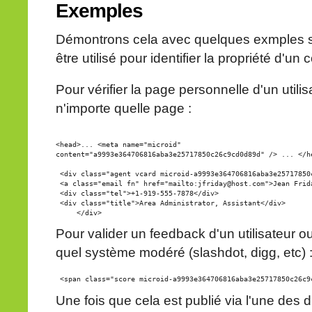
Exemples
Démontrons cela avec quelques exmples su
être utilisé pour identifier la propriété d'un
Pour vérifier la page personnelle d'un utilis
n'importe quelle page :
<head>... <meta name="microid" 

content="a9993e364706816aba3e25717850c26c9cd0d89d" /> ... </he
 <div class="agent vcard microid-a9993e364706816aba3e25717850c
 <a class="email fn" href="mailto:jfriday@host.com">Jean Frida
 <div class="tel">+1-919-555-7878</div>

 <div class="title">Area Administrator, Assistant</div>

Pour valider un feedback d'un utilisateur o
quel système modéré (slashdot, digg, etc) 
Une fois que cela est publié via l'une des d