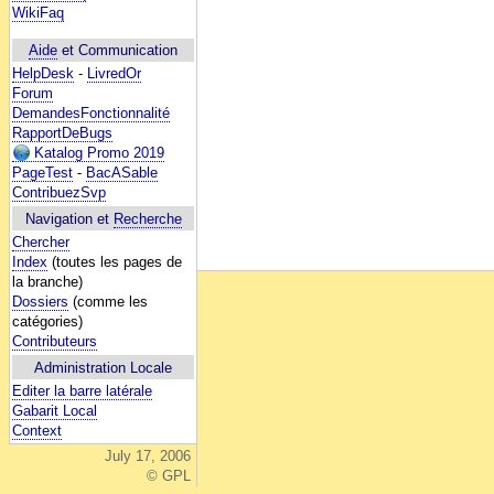
WikiFaq
Aide
et Communication
HelpDesk
-
LivredOr
Forum
DemandesFonctionnalité
RapportDeBugs
Katalog Promo 2019
PageTest
-
BacASable
ContribuezSvp
Navigation et
Recherche
Chercher
Index
(toutes les pages de
la branche)
Dossiers
(comme les
catégories)
Contributeurs
Administration Locale
Editer la barre latérale
Gabarit Local
Context
July 17, 2006
© GPL