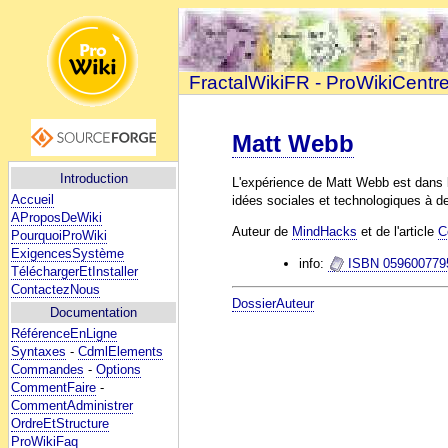
FractalWikiFR - ProWikiCentr
Matt Webb
Introduction
L'expérience de Matt Webb est dans l
Accueil
idées sociales et technologiques à d
AProposDeWiki
Auteur de
MindHacks
et de l'article
C
PourquoiProWiki
ExigencesSystème
info:
ISBN 0596007795
TéléchargerEtInstaller
ContactezNous
DossierAuteur
Documentation
RéférenceEnLigne
Syntaxes
-
CdmlElements
Commandes
-
Options
CommentFaire
-
CommentAdministrer
OrdreEtStructure
ProWikiFaq