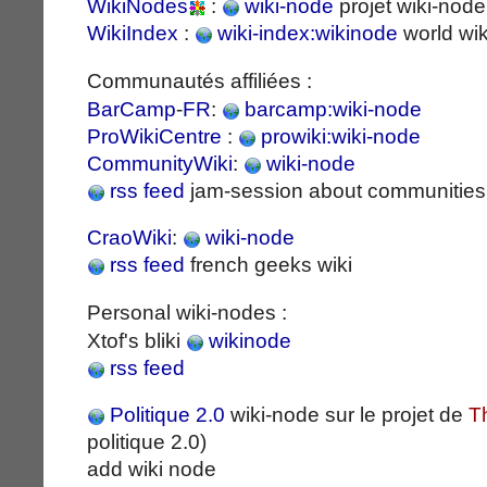
WikiNodes
:
wiki-node
projet wiki-node
WikiIndex
:
wiki-index:wikinode
world wik
Communautés affiliées :
BarCamp
-
FR
:
barcamp:wiki-node
ProWikiCentre
:
prowiki:wiki-node
CommunityWiki
:
wiki-node
rss feed
jam-session about communities 
CraoWiki
:
wiki-node
rss feed
french geeks wiki
Personal wiki-nodes :
Xtof's bliki
wikinode
rss feed
Politique 2.0
wiki-node sur le projet de
T
politique 2.0)
add wiki node