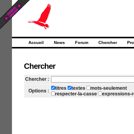
Accueil
News
Forum
Chercher
Pro
Chercher
Chercher :
titres
textes
mots-seulement
Options :
respecter-la-casse
expressions-r