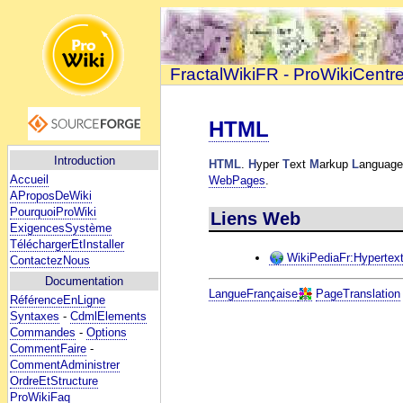
FractalWikiFR - ProWikiCentr
HTML
Introduction
HTML
.
H
yper
T
ext
M
arkup
L
anguage.
Accueil
WebPages
.
AProposDeWiki
PourquoiProWiki
Liens Web
ExigencesSystème
TéléchargerEtInstaller
WikiPediaFr:Hyperte
ContactezNous
Documentation
LangueFrançaise
PageTranslation
RéférenceEnLigne
Syntaxes
-
CdmlElements
Commandes
-
Options
CommentFaire
-
CommentAdministrer
OrdreEtStructure
ProWikiFaq