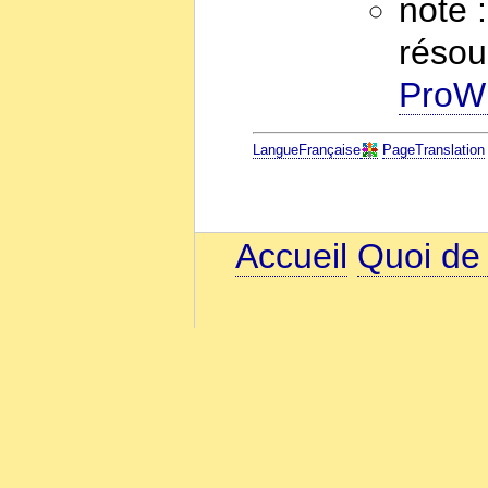
note 
résou
ProWi
LangueFrançaise
PageTranslation
Accueil
Quoi de