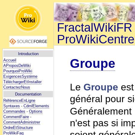
FractalWikiFR 
ProWikiCentre
Introduction
Groupe
Accueil
AProposDeWiki
PourquoiProWiki
ExigencesSystème
TéléchargerEtInstaller
Le
Groupe
est
ContactezNous
Documentation
général pour si
RéférenceEnLigne
Syntaxes
-
CdmlElements
Généralement
Commandes
-
Options
CommentFaire
-
n'est pas si im
CommentAdministrer
OrdreEtStructure
soient générale
ProWikiFaq