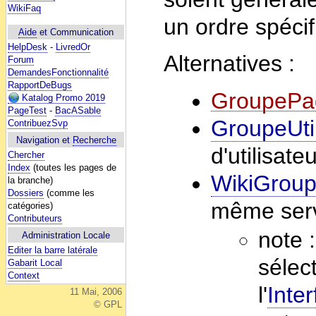
WikiFaq
un ordre spécifi
Aide
et Communication
HelpDesk
-
LivredOr
Alternatives :
Forum
DemandesFonctionnalité
RapportDeBugs
GroupePa
Katalog Promo 2019
PageTest
-
BacASable
GroupeUtil
ContribuezSvp
Navigation et
Recherche
d'utilisat
Chercher
Index
(toutes les pages de
WikiGrou
la branche)
Dossiers
(comme les
même ser
catégories)
Contributeurs
note 
Administration Locale
Editer la barre latérale
sélec
Gabarit Local
Context
l'
Inter
11 Mai, 2006
© GPL