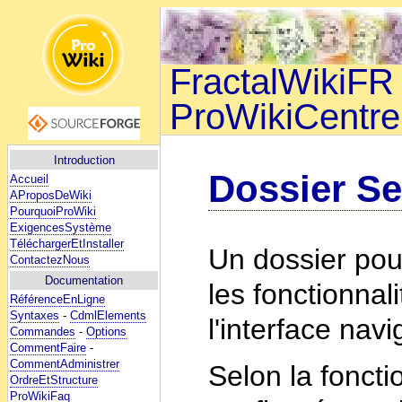
FractalWikiFR 
ProWikiCentre
Introduction
Dossier Se
Accueil
AProposDeWiki
PourquoiProWiki
ExigencesSystème
TéléchargerEtInstaller
Un dossier pour
ContactezNous
Documentation
les fonctionnal
RéférenceEnLigne
Syntaxes
-
CdmlElements
l'interface navi
Commandes
-
Options
CommentFaire
-
CommentAdministrer
Selon la fonctio
OrdreEtStructure
ProWikiFaq