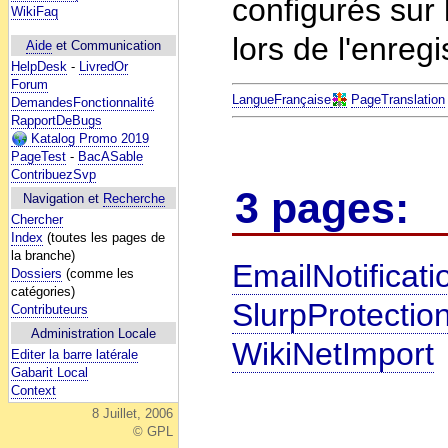
configurés sur l
WikiFaq
lors de l'enregi
Aide
et Communication
HelpDesk
-
LivredOr
Forum
LangueFrançaise
PageTranslation
DemandesFonctionnalité
RapportDeBugs
Katalog Promo 2019
PageTest
-
BacASable
ContribuezSvp
3 pages:
Navigation et
Recherche
Chercher
Index
(toutes les pages de
la branche)
EmailNotificati
Dossiers
(comme les
catégories)
SlurpProtectio
Contributeurs
Administration Locale
WikiNetImport
Editer la barre latérale
Gabarit Local
Context
8 Juillet, 2006
© GPL