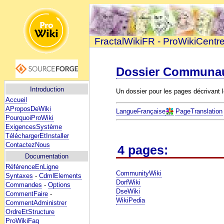
FractalWikiFR - ProWikiCentr
Dossier Communau
Introduction
Un dossier pour les pages décrivant
Accueil
AProposDeWiki
LangueFrançaise
PageTranslation
PourquoiProWiki
ExigencesSystème
TéléchargerEtInstaller
ContactezNous
4 pages:
Documentation
RéférenceEnLigne
CommunityWiki
Syntaxes
-
CdmlElements
DorfWiki
Commandes
-
Options
DseWiki
CommentFaire
-
WikiPedia
CommentAdministrer
OrdreEtStructure
ProWikiFaq