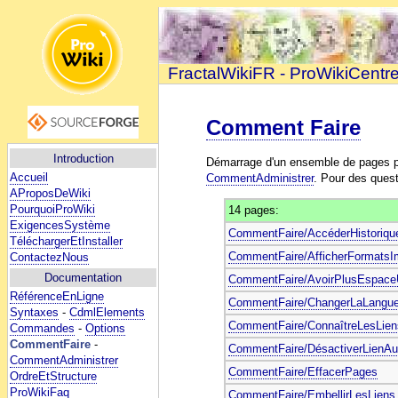
FractalWikiFR - ProWikiCentr
Comment Faire
Introduction
Démarrage d'un ensemble de pages 
Accueil
CommentAdministrer
. Pour des ques
AProposDeWiki
PourquoiProWiki
14 pages:
ExigencesSystème
CommentFaire/AccéderHistoriqu
TéléchargerEtInstaller
CommentFaire/AfficherFormats
ContactezNous
Documentation
CommentFaire/AvoirPlusEspace
RéférenceEnLigne
CommentFaire/ChangerLaLangueIn
Syntaxes
-
CdmlElements
CommentFaire/ConnaîtreLesLien
Commandes
-
Options
CommentFaire
-
CommentFaire/DésactiverLienAu
CommentAdministrer
CommentFaire/EffacerPages
OrdreEtStructure
ProWikiFaq
CommentFaire/EmbellirLesLiens