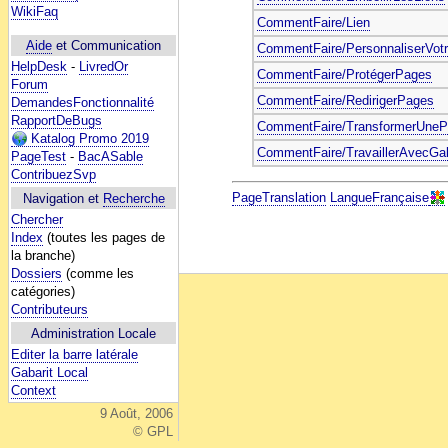
WikiFaq
CommentFaire/Lien
Aide
et Communication
CommentFaire/PersonnaliserVotr
HelpDesk
-
LivredOr
CommentFaire/ProtégerPages
Forum
CommentFaire/RedirigerPages
DemandesFonctionnalité
RapportDeBugs
CommentFaire/TransformerUneP
Katalog Promo 2019
CommentFaire/TravaillerAvecGab
PageTest
-
BacASable
ContribuezSvp
PageTranslation
LangueFrançaise
Navigation et
Recherche
Chercher
Index
(toutes les pages de
la branche)
Dossiers
(comme les
catégories)
Contributeurs
Administration Locale
Editer la barre latérale
Gabarit Local
Context
9 Août, 2006
© GPL