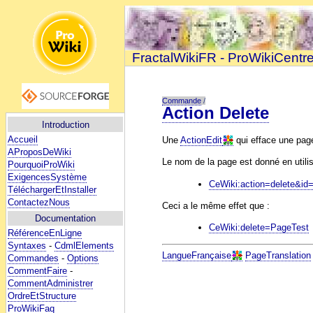
FractalWikiFR - ProWikiCentr
Commande
/
Action Delete
Introduction
Accueil
Une
ActionEdit
qui efface une page
AProposDeWiki
Le nom de la page est donné en utili
PourquoiProWiki
ExigencesSystème
CeWiki:action=delete&id
TéléchargerEtInstaller
ContactezNous
Ceci a le même effet que :
Documentation
CeWiki:delete=PageTest
RéférenceEnLigne
Syntaxes
-
CdmlElements
LangueFrançaise
PageTranslation
Commandes
-
Options
CommentFaire
-
CommentAdministrer
OrdreEtStructure
ProWikiFaq