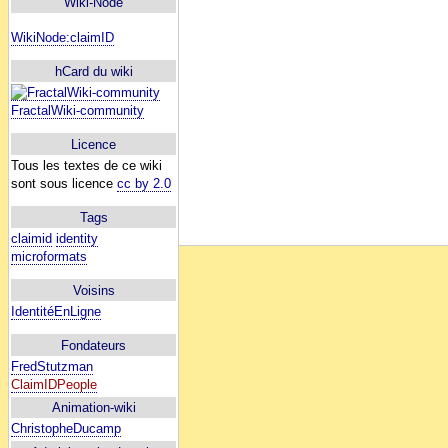
Wiki-Node
WikiNode:claimID
hCard du wiki
FractalWiki-community
Licence
Tous les textes de ce wiki
sont sous licence
cc by 2.0
Tags
claimid
identity
microformats
Voisins
IdentitéEnLigne
Fondateurs
FredStutzman
ClaimIDPeople
Animation-wiki
ChristopheDucamp