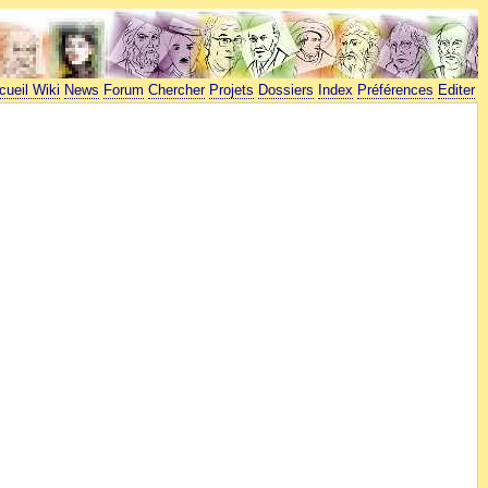
cueil Wiki
News
Forum
Chercher
Projets
Dossiers
Index
Préférences
Editer