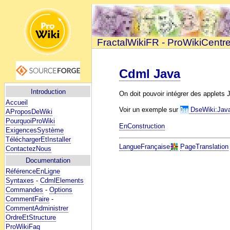
FractalWikiFR - ProWikiCentr
Cdml Java
Introduction
On doit pouvoir intégrer des applets
Accueil
Voir un exemple sur
DseWiki:Java
AProposDeWiki
PourquoiProWiki
EnConstruction
ExigencesSystème
TéléchargerEtInstaller
LangueFrançaise
PageTranslation
ContactezNous
Documentation
RéférenceEnLigne
Syntaxes
-
CdmlElements
Commandes
-
Options
CommentFaire
-
CommentAdministrer
OrdreEtStructure
ProWikiFaq