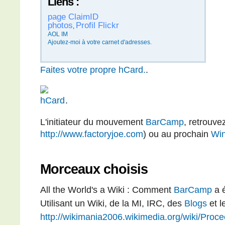
Liens :
page ClaimID
photos
Profil Flickr
,
AOL IM
Ajoutez-moi à votre carnet d'adresses.
Faites votre propre hCard.
.
.
L'initiateur du mouvement
BarCamp
, retrouve
http://www.factoryjoe.com
) ou au prochain
Wi
Morceaux choisis
All the World's a Wiki : Comment
BarCamp
a é
Utilisant un Wiki, de la MI, IRC, des
Blogs
et l
http://wikimania2006.wikimedia.org/wiki/Pro