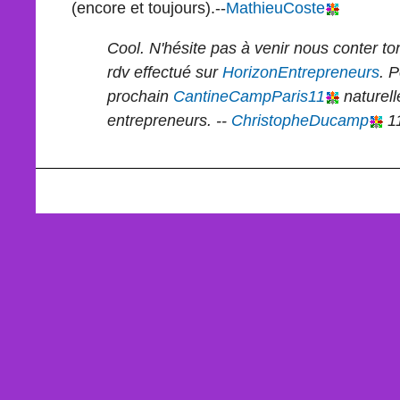
(encore et toujours).--
MathieuCoste
Cool. N'hésite pas à venir nous conter ton
rdv effectué sur
HorizonEntrepreneurs
. P
prochain
CantineCampParis11
naturell
entrepreneurs. --
ChristopheDucamp
11