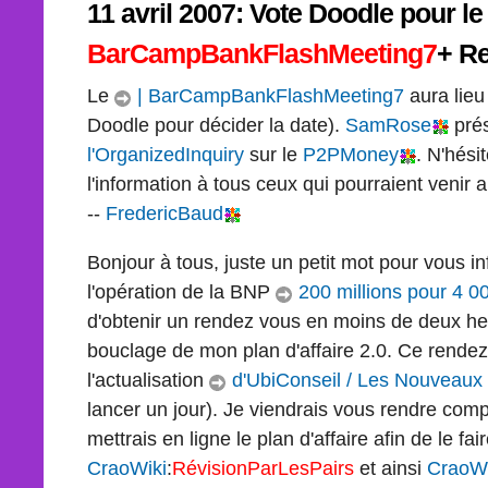
11 avril 2007: Vote Doodle pour le
BarCampBankFlashMeeting7
+ R
Le
| BarCampBankFlashMeeting7
aura lieu
Doodle pour décider la date).
SamRose
prés
l'OrganizedInquiry
sur le
P2PMoney
. N'hési
l'information à tous ceux qui pourraient venir a
--
FredericBaud
Bonjour à tous, juste un petit mot pour vous in
l'opération de la BNP
200 millions pour 4 00
d'obtenir un rendez vous en moins de deux heur
bouclage de mon plan d'affaire 2.0. Ce rendez
l'actualisation
d'UbiConseil / Les Nouveaux 
lancer un jour). Je viendrais vous rendre comp
mettrais en ligne le plan d'affaire afin de le fai
CraoWiki
:
RévisionParLesPairs
et ainsi
CraoWi