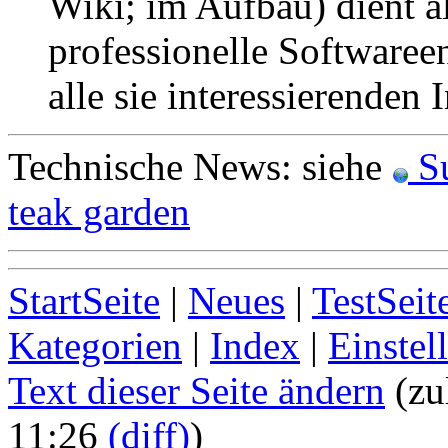
Wiki; im Aufbau) dient 
professionelle Softwaree
alle sie interessierenden
Technische News: siehe
Su
teak garden
StartSeite
|
Neues
|
TestSeit
Kategorien
|
Index
|
Einstel
Text dieser Seite ändern
(zu
11:26
(diff)
)