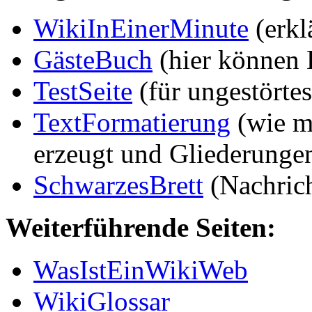
WikiInEinerMinute
(erkl
GästeBuch
(hier können 
TestSeite
(für ungestörtes
TextFormatierung
(wie ma
erzeugt und Gliederunge
SchwarzesBrett
(Nachrich
Weiterführende Seiten:
WasIstEinWikiWeb
WikiGlossar