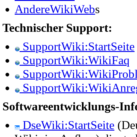
AndereWikiWeb
s
Technischer Support:
SupportWiki:StartSeite
SupportWiki:WikiFaq
SupportWiki:WikiProb
SupportWiki:WikiAnre
Softwareentwicklungs-Inf
DseWiki:StartSeite
(Deu