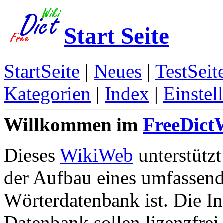
Start Seite
StartSeite
|
Neues
|
TestSeit
Kategorien
|
Index
|
Einstel
Willkommen im
FreeDict
Dieses
WikiWeb
unterstütz
der Aufbau eines umfassen
Wörterdatenbank ist. Die In
Datenbank sollen lizenzfrei