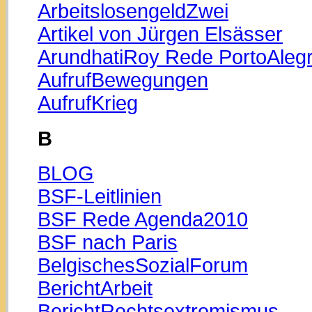
ArbeitslosengeldZwei
Artikel von Jürgen Elsässer
ArundhatiRoy Rede PortoAleg
AufrufBewegungen
AufrufKrieg
B
BLOG
BSF-Leitlinien
BSF Rede Agenda2010
BSF nach Paris
BelgischesSozialForum
BerichtArbeit
BerichtRechtsextremismus