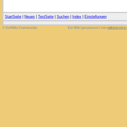
StartSeite
|
Neues
|
TestSeite
|
Suchen
|
Index
|
Einstellungen
© EsfWiki Community
Ein Wiki gesponsert von
wikiservice.