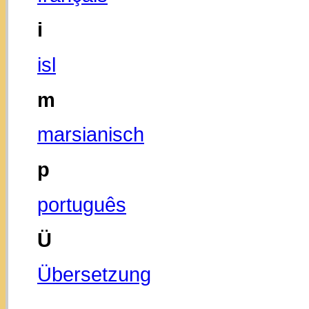
i
isl
m
marsianisch
p
português
Ü
Übersetzung