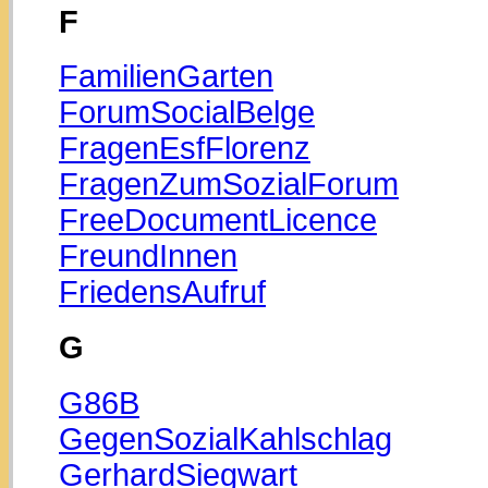
F
FamilienGarten
ForumSocialBelge
FragenEsfFlorenz
FragenZumSozialForum
FreeDocumentLicence
FreundInnen
FriedensAufruf
G
G86B
GegenSozialKahlschlag
GerhardSiegwart