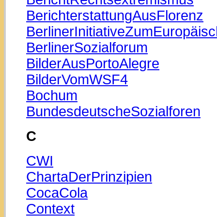
BerichterstattungAusFlorenz
BerlinerInitiativeZumEuropäis
BerlinerSozialforum
BilderAusPortoAlegre
BilderVomWSF4
Bochum
BundesdeutscheSozialforen
C
CWI
ChartaDerPrinzipien
CocaCola
Context