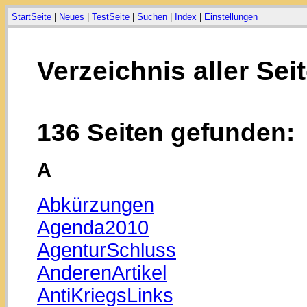
StartSeite
|
Neues
|
TestSeite
|
Suchen
|
Index
|
Einstellungen
Verzeichnis aller Sei
136 Seiten gefunden:
A
Abkürzungen
Agenda2010
AgenturSchluss
AnderenArtikel
AntiKriegsLinks