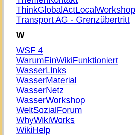
ThinkGlobalActLocalWorksho
Transport AG - Grenzübertritt
W
WSF 4
WarumEinWikiFunktioniert
WasserLinks
WasserMaterial
WasserNetz
WasserWorkshop
WeltSozialForum
WhyWikiWorks
WikiHelp