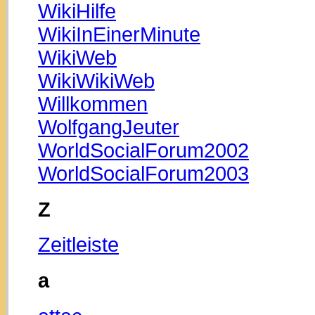
WikiHilfe
WikiInEinerMinute
WikiWeb
WikiWikiWeb
Willkommen
WolfgangJeuter
WorldSocialForum2002
WorldSocialForum2003
Z
Zeitleiste
a