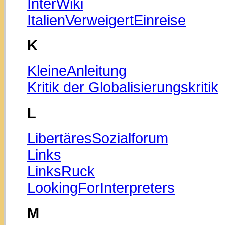
InterWiki
ItalienVerweigertEinreise
K
KleineAnleitung
Kritik der Globalisierungskritik
L
LibertäresSozialforum
Links
LinksRuck
LookingForInterpreters
M