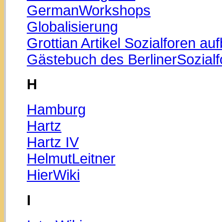
GermanWorkshops
Globalisierung
Grottian Artikel Sozialforen au
Gästebuch des BerlinerSozial
H
Hamburg
Hartz
Hartz IV
HelmutLeitner
HierWiki
I