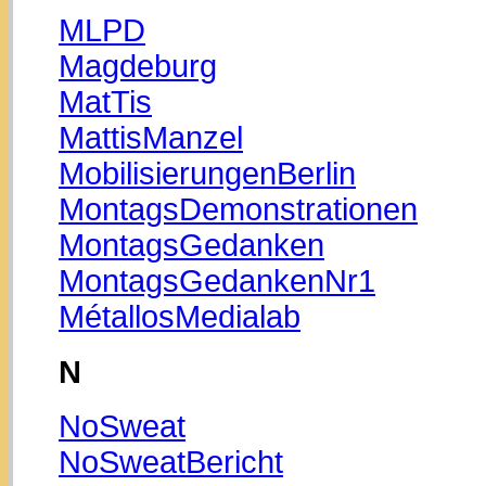
MLPD
Magdeburg
MatTis
MattisManzel
MobilisierungenBerlin
MontagsDemonstrationen
MontagsGedanken
MontagsGedankenNr1
MétallosMedialab
N
NoSweat
NoSweatBericht