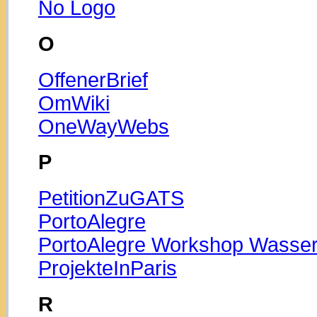
No Logo
O
OffenerBrief
OmWiki
OneWayWebs
P
PetitionZuGATS
PortoAlegre
PortoAlegre Workshop Wasse
ProjekteInParis
R