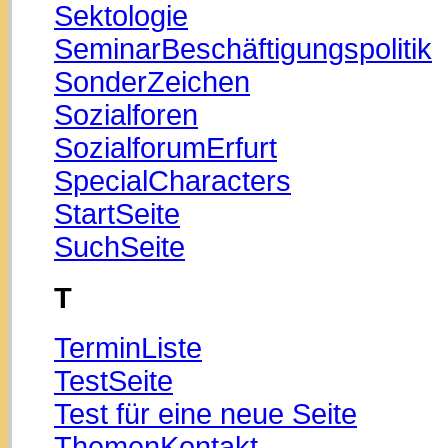
Sektologie
SeminarBeschäftigungspolitik
SonderZeichen
Sozialforen
SozialforumErfurt
SpecialCharacters
StartSeite
SuchSeite
T
TerminListe
TestSeite
Test für eine neue Seite
ThemenKontakt