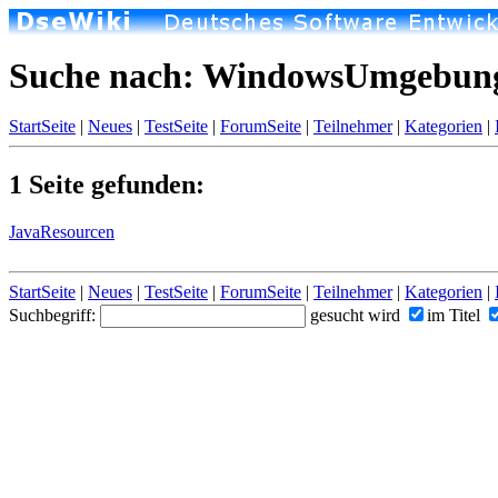
Suche nach: WindowsUmgebun
StartSeite
|
Neues
|
TestSeite
|
ForumSeite
|
Teilnehmer
|
Kategorien
|
1 Seite gefunden:
JavaResourcen
StartSeite
|
Neues
|
TestSeite
|
ForumSeite
|
Teilnehmer
|
Kategorien
|
Suchbegriff:
gesucht wird
im Titel