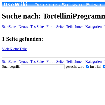
Suche nach: TortelliniProgram
StartSeite
|
Neues
|
TestSeite
|
ForumSeite
|
Teilnehmer
|
Kategorien
|
1 Seite gefunden:
VieleKleineTeile
StartSeite
|
Neues
|
TestSeite
|
ForumSeite
|
Teilnehmer
|
Kategorien
|
Suchbegriff:
gesucht wird
im Titel