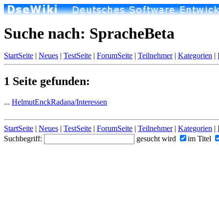
Suche nach: SpracheBeta
StartSeite
|
Neues
|
TestSeite
|
ForumSeite
|
Teilnehmer
|
Kategorien
|
1 Seite gefunden:
...
HelmutEnckRadana/Interessen
StartSeite
|
Neues
|
TestSeite
|
ForumSeite
|
Teilnehmer
|
Kategorien
|
Suchbegriff:
gesucht wird
im Titel