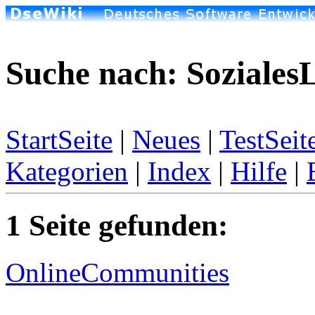
Suche nach: Soziales
StartSeite
|
Neues
|
TestSeit
Kategorien
|
Index
|
Hilfe
|
1 Seite gefunden:
OnlineCommunities