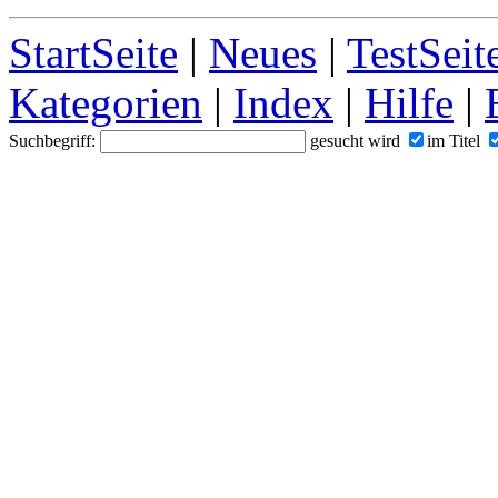
StartSeite
|
Neues
|
TestSeit
Kategorien
|
Index
|
Hilfe
|
Suchbegriff:
gesucht wird
im Titel